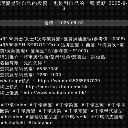
理髮是對自己的投資，也是對自己的一種奬勵 2025-9-
3
發佈：2025-09-03
●$158男士/女士1次專業剪髮+髮質焗油護理(參考價：$308)
●$598享SHISEIDO/L'Oreal品牌直髮 / 曲髮 /+洗剪吹+電
前/抗熱護理+ 髮尾油1次(參考價：$1000)
特別推介：將軍澳/觀塘/荃灣/旺角/慈雲山，試做點。
名額有限，先約先得！
查詢及預約致電: 65887030
查詢及預約致電: 2280 2000
whatsapp預約：
https://wa.me/85265887030
網上預約：
http://booking.xhair.com.hk
網上優惠：
http://www.xsalons.com.hk/
＃中環salon ＃中環剪髮 ＃中環染髮 ＃中環直療 ＃中環耳
圈染 ＃中環漸變 ＃中環挑染 ＃中環電髮 ＃中環韓式髮型
＃hksalon ＃蘭桂坊髮型屋 ＃中環aveda ＃中環頭皮護理
＃babylight ＃balayage