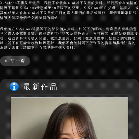
X-Salons
不供兒童使用。我們不會收集
歲以下兒童的資料。我們不會在知情的
18
情況下銷售
X-Salons
優惠券予
歲以下的兒童。
X-Salons
明白父母、監護人、或
18
其他成年人會為
歲以下兒童使用目的購入我們的產品或服務。我們鼓勵家長和
18
監護人認識他們子女所瀏覽的網站。
我們將在
X-Salons
張貼閣下的部份個人資料，如閣下的暱稱、對產品或服務的意
見和購入優惠數量等。這些資料可供訪客及商戶進入，亦可被其 他網站轉載或搜
尋，這些資料均可被人閱讀、收集及使用。如閣下在意見區中刊登自己的電郵地
址，閣下有可能會收到垃圾電郵。我們不會管制閣下所刊登的資訊和其他訪客的
反應，因此，請閣下小心管理任何個人資料。
< 前一頁
最新作品