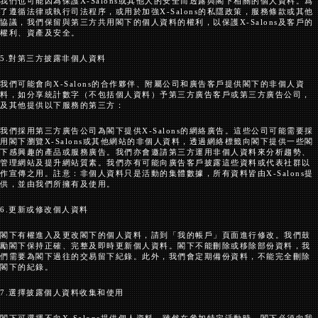
我們也可能因為保護
X-Salons
或其他人的安全而透露與閣下相關的個人資料。爲
了遵循法律或執行司法程序，或用於加強
X-Salons
的私隱政策，服務條款或其他
協議，我們保留與第三方共用閣下的個人資料的權利，以保護
X-Salons
及客戶的
權利、資產及安全。
5.
對第三方披露非個人資料
我們可能會向
X-Salons
的合作夥伴、附屬公司和廣告客戶提供閣下的非個人資
料，如分享統計數字（不包括個人資料）予第三方廣告客戶或第三方廣告公司，
及其他提供以下服務的第三方：
我們採用第三方廣告公司為閣下提供
X-Salons
的網絡廣告。這些公司可能需要採
用閣下瀏覽
X-Salons
或其他網站的非個人資料，透過網絡標籤向閣下提供一些閣
下感興趣的產品或服務廣告。我們亦會邀請第三方運用非個人資料來分析趨勢、
管理網站及提升網站質素。我們亦有可能向廣告客戶披露這些資料或代表社群以
作宣傳之用。註意：非個人資料只是活動的集體數據，所有資料皆由
X-Salons
提
供，並由我們所擁有及使用。
6.
更新或修改個人資料
閣下有權進入及更改閣下的個人資料，請到「我的帳戶」頁面進行修改。我們鼓
勵閣下保持正確、完整及即時更新個人資料。閣下不能刪除或移除部份資料，我
們需要為閣下過往的交易留下紀錄。此外，我們會定期備份資料，不能完全刪除
閣下的紀錄。
7.
選擇披露個人資料收集和使用