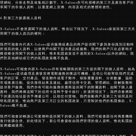
理網站、分析走勢及收集統計數字。
X-Salons
亦可向授權的第三方及廣告客戶分
享閣下的非個人資料，以量度網上宣傳、內容及程式的整體有效性。
4.
對第三方披露個人資料
X-Salons
不會泄露閣下的個人資料。惟在以下情況下，
X-Salons
保留與第三方共
用閣下的個人資訊的權利：
我們可能會向代表
X-Salons
提供服務或產品的商戶提供閣下參與身份識別活動時
所填寫的個人資料，以便商戶向閣下提供產品或服務。我們的商戶只在必要時才
獲授權使用閣下的個人資料。惟本私隱政策並不適用於
X-Salons
以外的網站。我
們對其他網站或它們的私隱政策概不負責。
X-Salons
可能會向跟
X-Salons
存有策略關係的第三方提供閣下的個人資料，如為
X-Salons
提供處理及廣發宣傳電郵服務的獲認可機構。這些公司能幫助我們完成
客戶的訂單、交付產品、發送郵件或電子郵件、移除重覆資料、分析數據、協助
市場推廣活動、提供搜尋結果及連結、處理信用卡交易、管理網站、排解疑難和
提供客戶服務。我們亦有可能向服務供應商提供閣下的附屬資料，如閣下購入優
惠時，我們將傳送閣下的信用卡資料予發卡銀行；於適用情況下，我們亦會將閣
下的通訊地址提供予傳遞公司，以助交付貨物。我們鼓勵商戶及第三方採用及列
明私隱政策。惟由商戶及第三方訂立的私隱政策，只受制於他們的私隱條款，
X-
Salons
概不負責。
我們可能會於轉讓公司業務時提供閣下的個人資料，我們可能會跟任何商業機構
進行收購合併。於此情況下，新公司會接收由我們管理的個人資料。惟此私隱政
策將繼續適用。