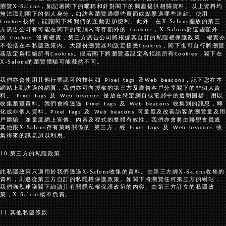
瀏覽
X-Salons
，如記著閣下的暱稱和針對閣下的興趣提供相關資料。以上資料均
無法識別閣下的個人身分，如訪客瀏覽過哪些頁面或點擊過哪些連結。使用
技術，能讓閣下和我們的互動更加便利。此外，在
X-Salons
擺放的第三
Cookies
方廣告公司有可能在閣下的電腦內寄存額外的
，
X-Salons
對這些額外
Cookies
的
沒有權責，第三方廣告公司將根據其自訂的私隱權保護政策，權責亦
Cookies
不包括在本私隱政策內。大部份瀏覽器均設定接受
，閣下也可自行將瀏覽
Cookies
器設定爲拒絕所有
。假若閣下將瀏覽器設定為拒絕所有
，閣下在
Cookies
Cookies
X-Salons
的瀏覽體驗可能截然不同。
我們亦會使用其他行業認可的技術如
及
，記下您在本
Pixel tags
Web beacons
網站上到訪過的網頁，我們亦可向授權的第三方及廣告客戶分享閣下的非個人資
料。
及
是放在特定網頁或電郵中的透明圖檔，用以
Pixel tags
Web beacons
收集瀏覽資料。我們會將透過
及
收集到的訊息，轉
Pixel tags
Web beacons
化成非個人資料。
及
可量度及改善訪客的瀏覽量及用
Pixel tags
Web beacons
戶體驗，並量度網上宣傳、內容及程式的整體有效性。我們亦會將由聯盟會員或
其他跟
X-Salons
存有策略關係的 第三方，經
及
收
Pixel tags
Web beacons
集得來的訊息加以利用。
10.
第三方的私隱政策
此私隱政策只適用於我們透過
X-Salons
收集的資料。由第三方經
X-Salons
收集的
資料，則遵從第三方自訂的私隱權保護政策。如閣下將瀏覽任何第三方的網站，
我們強烈建議閣下細讀其有關隱私權保護政策的內容。由第三方訂立的私隱政
策，
X-Salons
概不負責。
11.
其他私隱條款