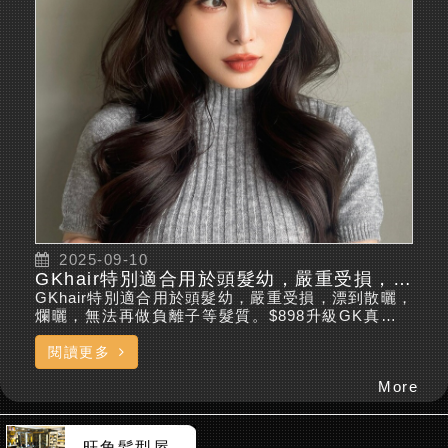
2025-09-10
GKhair特別適合用於頭髮幼，嚴重受損，漂到散曬，爛曬，無法再做負離子等髮質。 2025-10-9
GKhair特別適合用於頭髮幼，嚴重受損，漂到散曬，
爛曬，無法再做負離子等髮質。$898升級GK真離子
直髮（特價598+300）+包洗剪吹+抗熱護理+髪尾油●
升級項目推薦+好評一人可享受減$100優惠特別推
閱讀更多
介：將軍澳/觀塘/荃灣/元朗/旺角/慈雲山，試做點。名
More
額有限，先約先得！查詢及預約致電: 2280 2000wha
tsapp預約： https://wa.me/85265887030網上預
約： ...
旺角髪型屋