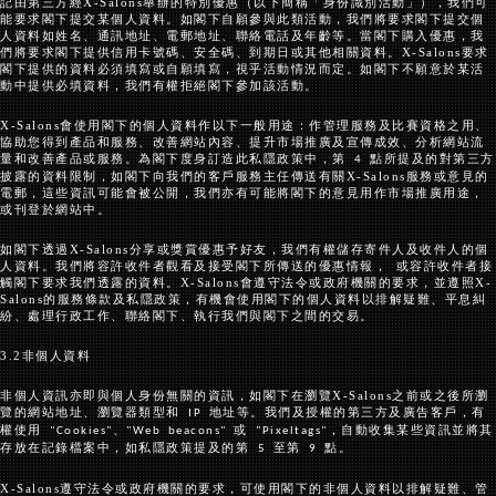
記由第三方經
X-Salons
舉辦的特別優惠（以下簡稱「身份識別活動」），我們可
能要求閣下提交某個人資料。如閣下自願參與此類活動，我們將要求閣下提交個
人資料如姓名、通訊地址、電郵地址、聯絡電話及年齡等。當閣下購入優惠，我
們將要求閣下提供信用卡號碼、安全碼、到期日或其他相關資料。
X-Salons
要求
閣下提供的資料必須填寫或自願填寫，視乎活動情況而定。如閣下不願意於某活
動中提供必填資料，我們有權拒絕閣下參加該活動。
X-Salons
會使用閣下的個人資料作以下一般用途：作管理服務及比賽資格之用、
協助您得到產品和服務、改善網站內容、提升市場推廣及宣傳成效、分析網站流
量和改善產品或服務。為閣下度身訂造此私隱政策中，第
點所提及的對第三方
4
披露的資料限制，如閣下向我們的客戶服務主任傳送有關
X-Salons
服務或意見的
電郵，這些資訊可能會被公開，我們亦有可能將閣下的意見用作市場推廣用途，
或刊登於網站中。
如閣下透過
X-Salons
分享或獎賞優惠予好友，我們有權儲存寄件人及收件人的個
人資料。我們將容許收件者觀看及接受閣下所傳送的優惠情報， 或容許收件者接
觸閣下要求我們透露的資料。
X-Salons
會遵守法令或政府機關的要求，並遵照
X-
Salons
的服務條款及私隱政策，有機會使用閣下的個人資料以排解疑難、平息糾
紛、處理行政工作、聯絡閣下、執行我們與閣下之間的交易。
3.2
非個人資料
非個人資訊亦即與個人身份無關的資訊，如閣下在瀏覽
X-Salons
之前或之後所瀏
覽的網站地址、瀏覽器類型和
地址等。我們及授權的第三方及廣告客戶，有
IP
權使用
、
或
，自動收集某些資訊並將其
"Cookies"
"Web beacons"
"Pixeltags"
存放在記錄檔案中，如私隱政策提及的第
至第
點。
5
9
X-Salons
遵守法令或政府機關的要求，可使用閣下的非個人資料以排解疑難、管