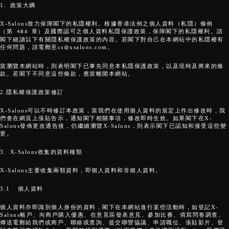
1.
政策大綱
X-Salons
致力保障閣下的私隱權利。根據香港法例之個人資料（私隱）條例
（第
章）及國際認可之個人資料私隱保護政策，保障閣下的私隱權利。請
486
閣下細讀以下有關隱私權保護政策的內容。若閣下對自己在本網站中的私隱權有
任何問題，請電郵至
xs
alons
.com
。
cs@
當瀏覽本網站時，則表明閣下已事先同意本私隱保護政策，以及現時及將來的條
款。若閣下不同意這些條款，應當離開本網站。
2.
隱私權保護政策修訂
X-Salons
可以不時修訂本政策，當我們在使用個人資料的規定上作出修改時，我
們會在網頁上張貼告示，通知閣下相關事項，修改即時生效。如果閣下在
X-
Salons
發佈更改通告後，仍繼續瀏覽
X-Salons
，則表示閣下已認知和接受這些變
更。
3.
X-Salons
收集的資料種類
X-Salons
主要收集兩類資料，即個人資料和非個人資料。
3.1
個人資料
個人資料亦即識別個人身份的資料，閣下在本網站進行某些活動時，如登記
X-
Salons
帳戶、向商戶購入優惠、在意見區發表意見、參加比賽、填寫問卷調查、
傳送電郵給我們或商戶、聯絡或查詢、提交聯營協議、申請職位、張貼影片、登