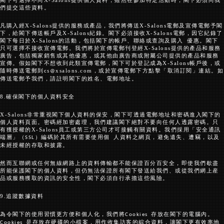
閣下可選擇不向
X-Salons
提供個人資料，雖然在參加特定活動時，閣下必須向我
們提交這些資料。
凡購入經
X-Salons
提供的服務或產品，我們將傳送
X-Salons
電郵及宣傳電郵予閣
下，給閣下傳送帳戶及
X-Salons
紀錄。閣下必須接收
X-Salons
電郵，因它紀錄了
閣下每日於
X-Salons
的活動，包括閣下的帳戶、聯絡或查詢及購入 優惠。閣下
只可選擇不接收宣傳電郵。我們將於宣傳電郵刊登經
X-Salons
提供的產品和服務
廣告，包括獨家銷售或其他優惠，或其他由廣告商或附屬公司提供的產品和服務
宣傳。假如閣下不想收到此類宣傳電郵，閣下可於登記成為
X-Salons
帳戶後，或
隨時傳送電郵到
xs
alons
.com
，或於宣傳電郵下方點擊「取消訂閱」連結。如
cs@
傳送電郵予我們，請註明閣下的姓名、電郵地址。
8.
確保閣下的個人資料安全
X-Salons
非常重視閣下個人資料的保安，閣下可透過電郵地址和密碼進入閣下的
個人資料頁面。密碼經加密處理，我們建議閣下絕對不要向任何人透露密碼。只
有獲授權的
X-Salons
員工或第三方公司才可接觸有關資料。我們採用「安全通訊
端層」（
）編碼於其所有需要使用個 人資料之網頁，避免遺失、遭竊，以及
SSL
未經授權的存取和披露。
然而互聯網或任何無線網路上的資料傳輸都不能保證百分百安全，即使我們歇盡
所能保護閣下的個人資料，但仍無法保證所有閣下發送給我們、或從我們網上産
品或服務獲取的資訊的安全性，閣下必須自行承擔這些風險。
9.
追蹤數據資料
為令閣下的使用習慣更方便和個人化，我們將
存放在閣下的電腦內。
Cookies
是存放在硬碟的小檔案，用作收集訪客的綜合資料，讓閣下更有效率地
Cookies