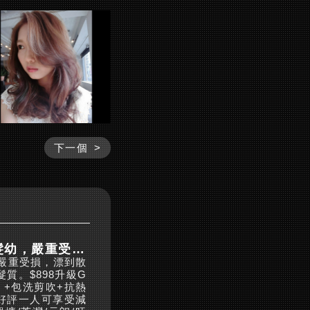
下一個 >
GKhair特別適合用於頭髮幼，嚴重受損，漂到散曬，爛曬，無法再做負離子等髮質。 2025-10-9
，嚴重受損，漂到散
質。$898升級G
0）+包洗剪吹+抗熱
好評一人可享受減