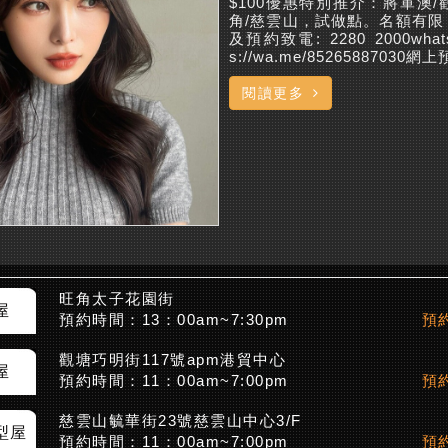
$100優惠特別推介：將軍澳/
角/慈雲山，試做點。名額有限
及預約致電: 2280 2000what
s://wa.me/85265887030網上
閱讀更多
旺角太子花園街
屋
預約時間：13：00am~7:30pm
預約
觀塘巧明街117號apm港貿中心
屋
預約時間：11：00am~7:00pm
預約
慈雲山毓華街23號慈雲山中心3/F
型屋
預約時間：11：00am~7:00pm
預約