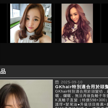
作品
2025-09-10
GKhair特別適合用於頭髮幼
曬，爛曬，無法再做負離子等髮
K真離子直髮（特價598+30
護理+髪尾油●升級項目推薦+