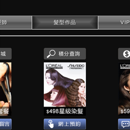
型師
髮型作品
VI