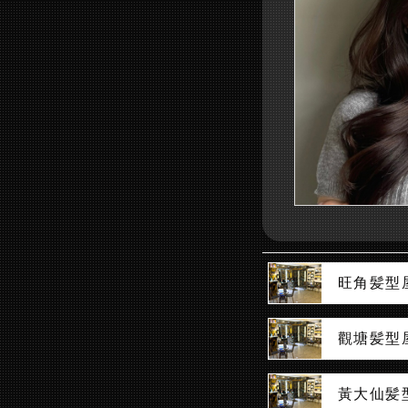
旺角髪型
觀塘髪型
黃大仙髪