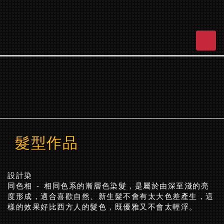
Toggl
naviga
髮型作品
設計染
同色相 - 相同色系的漸層色染髮，是屬於由深至淺的亮
度形成，適合喜歡自然、新生髮不會有太大色差產生，這
樣的效果好比西方人的髮色，既優雅又不會太輕浮。